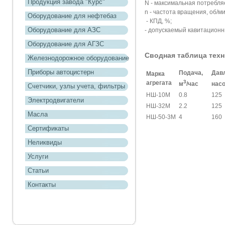
Продукция завода "Курс"
N - максимальная потребля
n - частота вращения, об/ми
Оборудование для нефтебаз
- КПД, %;
Оборудование для АЗС
- допускаемый кавитационн
Оборудование для АГЗС
Сводная таблица техн
Железнодорожное оборудование
Приборы автоцистерн
Подача,
Дав
Марка
3
агрегата
м
/час
насо
Счетчики, узлы учета, фильтры
НШ-10М
0.8
125
Электродвигатели
НШ-32М
2.2
125
Масла
НШ-50-3М
4
160
Сертификаты
Неликвиды
Услуги
Статьи
Контакты