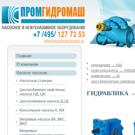
info@promgidromash.ru
Главная
О компании
гидравлика → НШ
нефтепродукты → НМШФ
Каталог насосов
химические → Ш
Насосные станции
шестеренчатые самовс
Центробежные нефтяные
ГИДРАВЛИКА 
насосы НД, ЦН
Центробежные насосы Д,1Д
Консольные насосы К, КМ
Вихревые насосы ВК, ВКС,
ВКО
Вихревые-