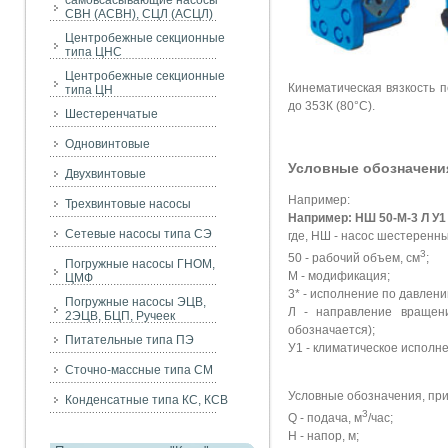
самовсасывающие насосы
СВН (АСВН), СЦЛ (АСЦЛ)
Центробежные секционные
типа ЦНС
Центробежные секционные
Кинематическая вязкость п
типа ЦН
до 353К (80°С).
Шестеренчатые
Одновинтовые
Условные обозначени
Двухвинтовые
Например:
Трехвинтовые насосы
Например: НШ 50-М-3 Л У1
Сетевые насосы типа СЭ
где, НШ - насос шестеренны
3
50 - рабочий объем, см
;
Погружные насосы ГНОМ,
М - модификация;
ЦМФ
3* - исполнение по давлени
Погружные насосы ЭЦВ,
Л - направление вращени
2ЭЦВ, БЦП, Ручеек
обозначается);
Питательные типа ПЭ
У1 - климатическое исполн
Сточно-массные типа СМ
Условные обозначения, при
Конденсатные типа КС, КСВ
3
Q - подача, м
/час;
H - напор, м;