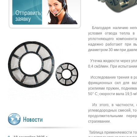
Благодаря наличию непод
условия отвода тепла в 
уплотняющего компонент
надежно работают при вы
диаметром 30 мм при давлен
Утечка жидкости через упл
0,4 см3/мин. При испытани
Исследование трения в ра
фрикционных сил для вал
усилиями пружин, поднимаю
50° C; скорости вала 19,5 
Из этого, в частности, 
углеводородных смесей, то
продолжительными пере
страгивании.
Таблица применяемости то