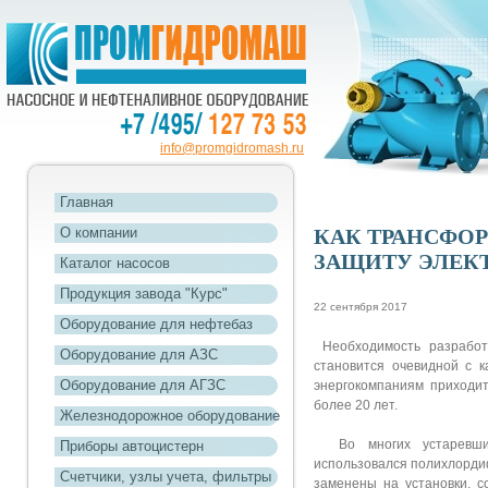
info@promgidromash.ru
Главная
О компании
КАК ТРАНСФО
ЗАЩИТУ ЭЛЕК
Каталог насосов
Продукция завода "Курс"
22 сентября 2017
Оборудование для нефтебаз
Необходимость разработк
Оборудование для АЗС
становится очевидной с к
Оборудование для АГЗС
энергокомпаниям приходи
более 20 лет.
Железнодорожное оборудование
Во многих устаревших 
Приборы автоцистерн
использовался полихлорди
Счетчики, узлы учета, фильтры
заменены на установки, 