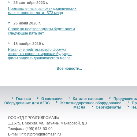
25 сентября 2023 г.
Промышленный рынок гидравлических
масел скоро поглотит $73 млрд
26 июня 2020 г.
Спрос на нефтепродукты будет расти
следующие пять лет
18 ноября 2019 г.
Накануне нефтегазового форума
эксперты спрогнозировали будущее
фильтрации гидравлического масла
Все новости...
Главная
О компании
Каталог насосов
Продукция з
Оборудование для АГЗС
Железнодорожное оборудование
Пр
Масла
Сертификаты
Не
ООО «ТД ПРОМГИДРОМАШ»
111675, г. Москва, ул. Татьяны Макаровой, д.3
Тел/факс: (495) 643-53-09
E-mail:
info@promgidromash.ru