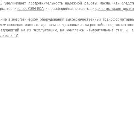
C, увеличивает продолжительность надежной работы масла. Как следст
рматор, и
насос СВН-80А
, и периферийная оснастка, и
фильтры-газоотделит
ние в энергетическом оборудовании высококачественных трансформаторн
 чем основная масса товарных масел, экономически рентабельно, так как по
редприятий на их эксплуатацию, на
комплексы измерительные УПН
и ан
елители ГУ
.