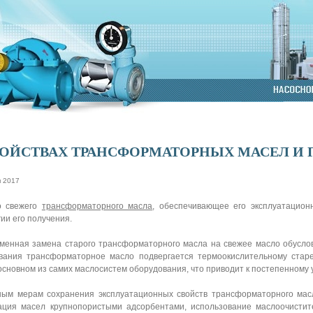
ВОЙСТВАХ ТРАНСФОРМАТОРНЫХ МАСЕЛ И
я 2017
о свежего
трансформаторного масла
, обеспечивающее его эксплуатацион
ии его получения.
менная замена старого трансформаторного масла на свежее масло обусловл
вания трансформаторное масло подвергается термоокислительному стар
основном из самих маслосистем оборудования, что приводит к постепенному
ным мерам сохранения эксплуатационных свойств трансформаторного мас
ация масел крупнопористыми адсорбентами, использование маслоочистит