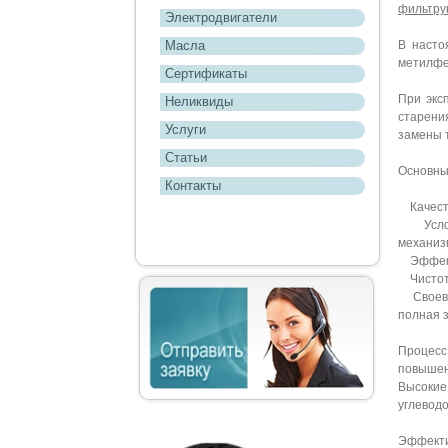
фильтру
Электродвигатели
Масла
В насто
метилфен
Сертификаты
При экс
Неликвиды
старени
Услуги
замены 
Статьи
Основны
Контакты
Качеств
Услови
механи
Эффекти
Чистота
Своевре
полная 
Процесс
повышен
Высоки
углевод
Эффекти