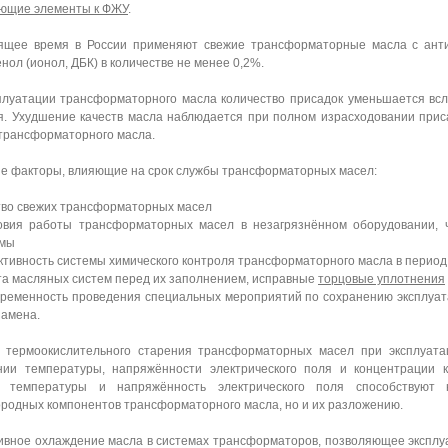
ющие элементы к ФЖУ
.
ящее время в России применяют свежие трансформаторные масла с антио
ол (ионол, ДБК) в количестве не менее 0,2%.
плуатации трансформаторного масла количество присадок уменьшается всл
я. Ухудшение качеств масла наблюдается при полном израсходовании при
трансформаторного масла.
е факторы, влияющие на срок службы трансформаторных масел:
о свежих трансформаторных масел
я работы трансформаторных масел в незагрязнённом оборудовании,
змы
вность системы химического контроля трансформаторного масла в период
 масляных систем перед их заполнением, исправные
торцовые уплотнения
менность проведения специальных мероприятий по сохранению эксплуата
замена.
 термоокислительного старения трансформаторных масел при эксплуата
ии температуры, напряжённости электрического поля и концентрации к
е температуры и напряжённость электрического поля способствуют 
ородных компонентов трансформаторного масла, но и их разложению.
вное охлаждение масла в системах трансформаторов, позволяющее эксплу