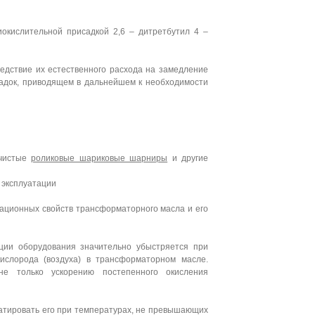
кислительной присадкой 2,6 – дитретбутил 4 –
едствие их естественного расхода на замедление
садок, приводящем в дальнейшем к необходимости
 чистые
роликовые шариковые шарниры
и другие
 эксплуатации
ционных свойств трансформаторного масла и его
ции оборудования значительно убыстряется при
ислорода (воздуха) в трансформаторном масле.
не только ускорению постепенного окисления
атировать его при температурах, не превышающих