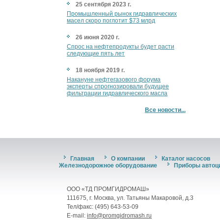
25 сентября 2023 г.
Промышленный рынок гидравлических
масел скоро поглотит $73 млрд
26 июня 2020 г.
Спрос на нефтепродукты будет расти
следующие пять лет
18 ноября 2019 г.
Накануне нефтегазового форума
эксперты спрогнозировали будущее
фильтрации гидравлического масла
Все новости...
Главная
О компании
Каталог насосов
Железнодорожное оборудование
Приборы автоц
ООО «ТД ПРОМГИДРОМАШ»
111675, г. Москва, ул. Татьяны Макаровой, д.3
Тел/факс: (495) 643-53-09
E-mail:
info@promgidromash.ru