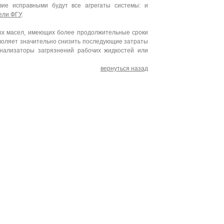
вие исправными будут все агрегаты системы: и
ели ФГУ
.
ых масел, имеющих более продолжительные сроки
зволяет значительно снизить последующие затраты
ализаторы загрязнений рабочих жидкостей или
вернуться назад