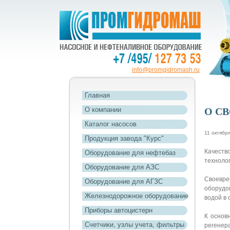
info@promgidromash.ru
Главная
О компании
О С
Каталог насосов
11 октябр
Продукция завода "Курс"
Качеств
Оборудование для нефтебаз
технолог
Оборудование для АЗС
Своевре
Оборудование для АГЗС
оборудо
Железнодорожное оборудование
водой в 
Приборы автоцистерн
К основ
Счетчики, узлы учета, фильтры
регенер