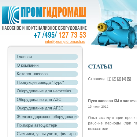
info@promgidromash.ru
Главная
О компании
СТАТЬИ
Каталог насосов
Страница:
[1]
[2]
[3]
[4]
[5]
Продукция завода "Курс"
Оборудование для нефтебаз
Оборудование для АЗС
Пуск насосов КМ в части
15 июня 2012
Оборудование для АГЗС
Железнодорожное оборудование
Опыт эксплуатации проек
рабочие периоды (при п
Приборы автоцистерн
показатели...
Счетчики, узлы учета, фильтры