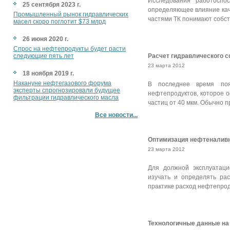
Исследования работоспо
25 сентября 2023 г.
определяющее влияние каче
Промышленный рынок гидравлических
частями ТК понимают собст
масел скоро поглотит $73 млрд
26 июня 2020 г.
Спрос на нефтепродукты будет расти
следующие пять лет
Расчет гидравлического соп
23 марта 2012
18 ноября 2019 г.
Накануне нефтегазового форума
В последнее время поя
эксперты спрогнозировали будущее
нефтепродуктов, которое 
фильтрации гидравлического масла
частиц от 40 мкм. Обычно 
Все новости...
Оптимизация нефтеналивны
23 марта 2012
Для должной эксплуатаци
изучать и определять ра
практике расход нефтепрод
Технологичные данные на ф