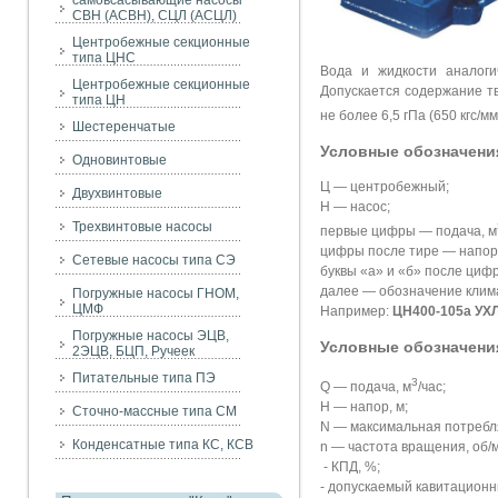
самовсасывающие насосы
СВН (АСВН), СЦЛ (АСЦЛ)
Центробежные секционные
типа ЦНС
Вода и жидкости аналоги
Центробежные секционные
Допускается содержание т
типа ЦН
не более 6,5 гПа (650 кгс/мм
Шестеренчатые
Условные обозначени
Одновинтовые
Ц — центробежный;
Двухвинтовые
Н — насос;
Трехвинтовые насосы
первые цифры — подача, м
цифры после тире — напор,
Сетевые насосы типа СЭ
буквы «а» и «б» после цифр
далее — обозначение клима
Погружные насосы ГНОМ,
ЦМФ
Например:
ЦН400-105а УХ
Погружные насосы ЭЦВ,
Условные обозначения
2ЭЦВ, БЦП, Ручеек
Питательные типа ПЭ
3
Q — подача, м
/час;
H — напор, м;
Сточно-массные типа СМ
N — максимальная потребл
Конденсатные типа КС, КСВ
n — частота вращения, об/
- КПД, %;
- допускаемый кавитационн