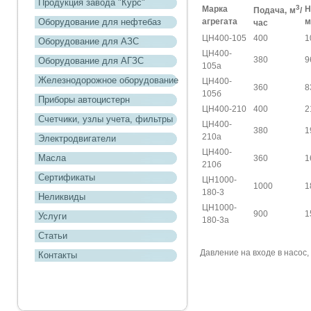
Продукция завода "Курс"
3
Марка
Н
Подача, м
/
Оборудование для нефтебаз
агрегата
м
час
ЦН400-105
400
1
Оборудование для АЗС
ЦН400-
380
9
Оборудование для АГЗС
105а
Железнодорожное оборудование
ЦН400-
360
8
105б
Приборы автоцистерн
ЦН400-210
400
2
Счетчики, узлы учета, фильтры
ЦН400-
380
1
210а
Электродвигатели
ЦН400-
Масла
360
1
210б
Сертификаты
ЦН1000-
1000
1
180-3
Неликвиды
ЦН1000-
900
1
Услуги
180-3а
Статьи
Давление на входе в насос, 
Контакты