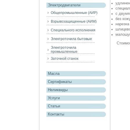
удлинен
Электродвигатели
специал
Общепромышленные (АИР)
с двумя
без кож
Взрывозащищенные (АИМ)
нарезка
шлицево
Специального исполнения
малошу
Электроточила бытовые
Стоимос
Электроточила
промышленные
Заточной станок
Масла
Сертификаты
Неликвиды
Услуги
Статьи
Контакты