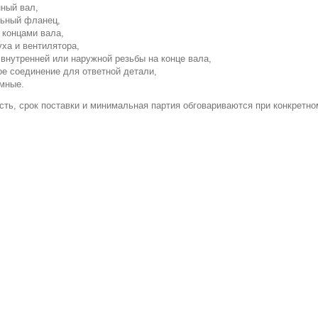
ный вал,
ьный фланец,
 концами вала,
уха и вентилятора,
 внутренней или наружной резьбы на конце вала,
е соединение для ответной детали,
мные.
ть, срок поставки и минимальная партия обговариваются при конкретно