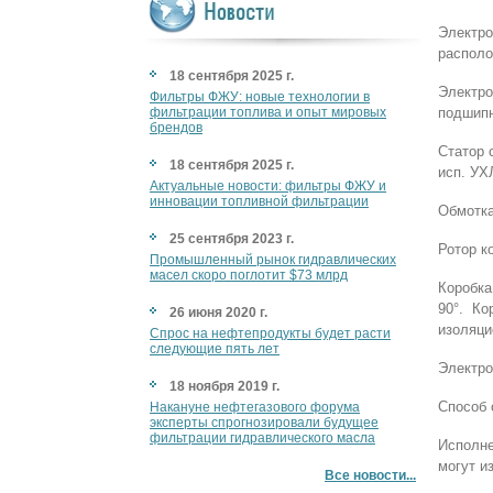
Электр
располо
18 сентября 2025 г.
Электр
Фильтры ФЖУ: новые технологии в
фильтрации топлива и опыт мировых
подшипн
брендов
Статор 
18 сентября 2025 г.
исп. УХ
Актуальные новости: фильтры ФЖУ и
инновации топливной фильтрации
Обмотка
25 сентября 2023 г.
Ротор к
Промышленный рынок гидравлических
масел скоро поглотит $73 млрд
Коробка
90°. К
26 июня 2020 г.
изоляци
Спрос на нефтепродукты будет расти
следующие пять лет
Электро
18 ноября 2019 г.
Способ 
Накануне нефтегазового форума
эксперты спрогнозировали будущее
фильтрации гидравлического масла
Исполне
могут и
Все новости...