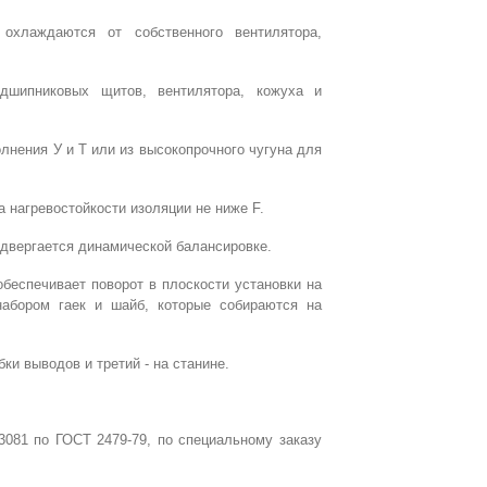
охлаждаются от собственного вентилятора,
одшипниковых щитов, вентилятора, кожуха и
олнения У и Т или из высокопрочного чугуна для
 нагревостойкости изоляции не ниже F.
одвергается динамической балансировке.
беспечивает поворот в плоскости установки на
набором гаек и шайб, которые собираются на
и выводов и третий - на станине.
081 по ГОСТ 2479-79, по специальному заказу