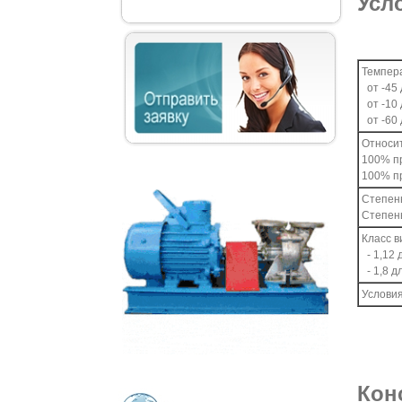
Усл
Темпер
от -45 
от -10 
от -60 
Относи
100% пр
100% пр
Степень
Степень
Класс в
- 1,12 
- 1,8 д
Условия
Кон