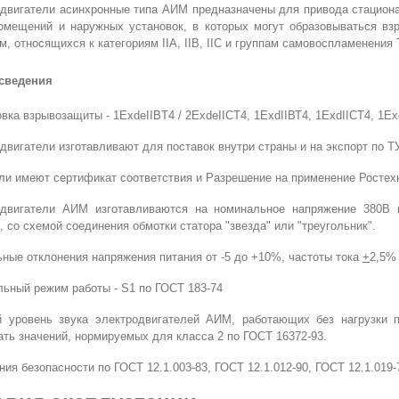
двигатели асинхронные типа АИМ предназначены для привода стацион
омещений и наружных установок, в которых могут образовываться вз
м, относящихся к категориям IIА, IIВ, IIC и группам самовоспламенения Т
сведения
вка взрывозащиты - 1ExdeIIBT4 / 2ExdeIICT4, 1ExdIIВТ4, 1ExdIICT4, 1Exd
двигатели изготавливают для поставок внутри страны и на экспорт по Т
ли имеют сертификат соответствия и Разрешение на применение Ростех
одвигатели АИМ изготавливаются на номинальное напряжение 380В 
, со схемой соединения обмотки статора "звезда" или "треугольник".
ные отклонения напряжения питания от -5 до +10%, частоты тока
+
2,5%
ьный режим работы - S1 по ГОСТ 183-74
й уровень звука электродвигателей АИМ, работающих без нагрузки 
ть значений, нормируемых для класса 2 по ГОСТ 16372-93.
ния безопасности по ГОСТ 12.1.003-83, ГОСТ 12.1.012-90, ГОСТ 12.1.019-7