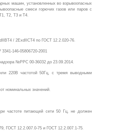
арных машин, установленных во взрывоопасных
рывоопасные смеси горючих газов или паров с
1, Т2, Т3 и Т4.
IIBT4 / 2ExdIICT4 по ГОСТ 12.2.020-76.
У 3341-146-05806720-2001
надзора №РРС 00-36032 до 23.09.2014.
или 220В частотой 50Гц, с тремя выводными
 от номинальных значений.
при частоте питающей сети 50 Гц, не должен
9, ГОСТ 12.2.007.0-75 и ГОСТ 12.2.007.1-75
.