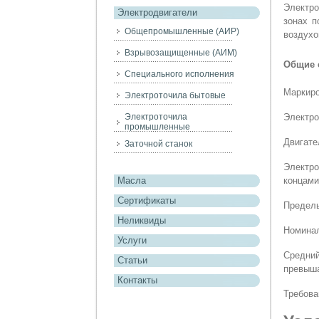
Электро
Электродвигатели
зонах п
Общепромышленные (АИР)
воздухо
Взрывозащищенные (АИМ)
Общие 
Специального исполнения
Маркиро
Электроточила бытовые
Электро
Электроточила
промышленные
Двигате
Заточной станок
Электр
концами
Масла
Сертификаты
Предель
Неликвиды
Номинал
Услуги
Средни
Статьи
превыша
Контакты
Требова