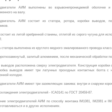
одвигатели АИМ выполнены во взрывонепроницаемой оболочке и 
женного на валу.
одвигатель АИМ состоит из статора, ротора, коробки выводов, п
иков.
состоит из литой оребренной станины, отлитой из серого чугуна для исп
Л.
 статора выполнена из круглого медного эмалированного провода класса
ороткозамкнутый, залитый алюминием, после механической обработки п
 выводов расположена сверху электродвигателя. Конструкция коробки о
оробка выводов имеет три латунных проходных контактных болта с 
онной колодке.
двигатели АИМ имеют три заземляющих зажима: внутри и снаружи коробк
охлаждения электродвигателей - ICA0141 по ГОСТ 20459-87.
ние электродвигателей АИМ по способу монтажа IM1081, IM2081 и IM3
зготавливаться и в других исполнениях.