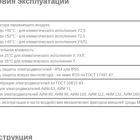
овия эксплуатации
атура окружающего воздуха:
до +40°С - для климатического исполнения У2,5;
до +50°С - для климатического исполнения Т2,5
до +40°С - для климатического исполнения УХЛ1.
тельная влажность:
и 25°С для климатического исполнения У, УХЛ;
и 35°С для климатического исполнения Т.
 защиты электродвигателей - IP54 или IP55.
 защиты кожуха вентилятора - не ниже IP20 по ГОСТ 17497-87.
ибрации электродвигателей по ГОСТ 20815-93
для электродвигателей АИМ 63, АИМ 71;
ля электродвигателей АИМ 80, АИМ 90, АИМ 100, АИМ 112, АИМ 132, АИМ 160
 эксплуатации в части воздействия механических факторов внешней среды М1
струкция